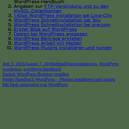
WordPress-Handbuch
Angaben zur
FTP-Verbindung und zu den
MySQL-Datenbanken
1-Klick WordPress Installation bei Lima-City
WordPress Schnellinstallation bei 1blu
WordPress Schnellinstallation bei one.com
Erster Blick auf WordPress
Design bei WordPress anpassen
WordPress Beiträge erstellen
WordPress Arbeit mit Medien
WordPress Plugins installieren und nutzen
Veröffentlicht
Autor
Kategorien
Schla
Juni 3, 2016
August 7, 2018
admin
Dokumentationen
,
WordPress
am
wordpress
,
wordpress handbuch
Beitrags-
Vorheriger
Zurück
WordPress Beiträge erstellen
Nächster
Beitrag:
Weiter
Handbuch WordPress – Plugins installieren und nutzen
Navigation
Beitrag:
Mit Stolz präsentiert von WordPress