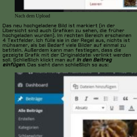
Nach dem Upload
Das neu hochgeladene Bild ist markiert (in der
Übersicht sind auch Grafiken zu sehen, die früher
hochgeladen wurden). Im rechten Bereich erscheinen
4 Textfelder. Ich fülle sie in der Regel aus, nichts ist
mühsamer, als bei Bedarf viele Bilder auf einmal zu
betiteln. Außerdem kann man festlegen, dass die
gezeigte Grafik mit der Originaldatei verlinkt werden
soll. Schließlich klickt man auf
In den Beitrag
einfügen
. Das sieht dann schließlich so aus: