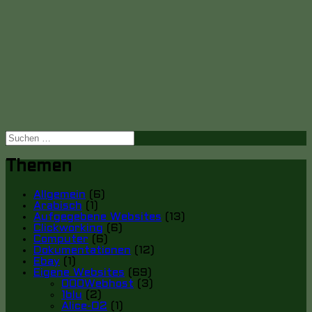
Suche
nach:
Themen
Allgemein
(6)
Arabisch
(1)
Aufgegebene Websites
(13)
Clickworking
(6)
Computer
(6)
Dokumentationen
(12)
Ebay
(1)
Eigene Websites
(69)
000Webhost
(3)
1blu
(2)
Alice-O2
(1)