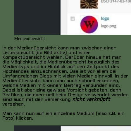
Medienübersicht
In der Medienübersicht kann man zwischen einer
Listenansicht (im Bild aktiv) und einer
Kompaktübersicht wählen. Darüber hinaus hat man
die Möglichkeit, die Medienübersicht bezüglich des
Medientyps und im Hinblick auf den Zeitpunkt des
Hochlandes einzuschränken. Das ist vor allem bei
Umfangreichen Blogs mit vielen Medien sinnvoll. In der
Medienübersicht kann man auch schnell erkennen,
welche Medien mit keinem Beitrag verbunden sind.
Dabei ist aber eine gewisse Vorsicht geboten, denn
Grafiken, die eventuell beim Design verwendet werden
sind auch mit der Bemerkung
nicht verknüpft
versehen.
Man kann nun auf ein einzelnes Medium (also z.B. ein
Foto) klicken.