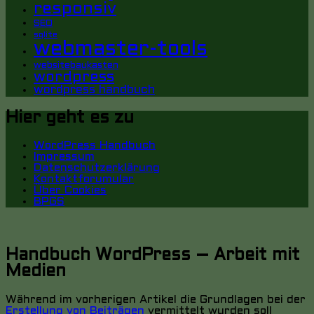
responsiv
SEO
sqlite
webmaster-tools
websitebaukasten
wordpress
wordpress handbuch
Hier geht es zu
WordPress Handbuch
Impressum
Datenschutzerklärung
Kontaktforumular
Über Cookies
BPGS
Handbuch WordPress – Arbeit mit
Medien
Während im vorherigen Artikel die Grundlagen bei der
Erstellung von Beiträgen
vermittelt wurden soll