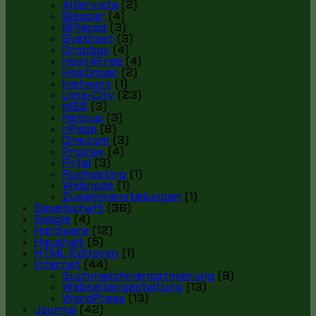
Altervista
(2)
Blogger
(4)
BPlaced
(3)
Byethost
(3)
Dropbox
(4)
Host4Free
(4)
Hostinger
(2)
Inetworx
(1)
Lima-City
(23)
MS5
(3)
Netcup
(3)
nPage
(8)
One.com
(3)
Proplay
(4)
Pytal
(3)
Runhosting
(1)
Webnode
(1)
Zusammenstellungen
(1)
Gesellschaft
(36)
Google
(4)
Hardware
(12)
Haushalt
(5)
HTML-Editoren
(1)
Internet
(44)
Suchmaschinenoptmierung
(9)
Webseitengestaltung
(13)
WordPress
(13)
Journal
(42)