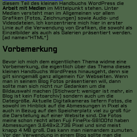
diesem Teil des kleinen Handbuchs WordPress die
Arbeit mit Medien
im Mittelpunkt stehen. Unter
Medien versteht man im Allgemeinen vor allem
Grafiken (Fotos, Zeichnungen) sowie Audio- und
Videodateien. Ich konzentriere mich hier in erster
Linie auf die Verwendung von Grafiken, die sowohl als
Einzelbilder als auch als Galerien präsentiert werden.
[ad name=“HTML“]
Vorbemerkung
Bevor ich mich dem eigentlichen Thema widme eine
Vorbemerkung, die eigentlich über das Thema dieses
kleinen Handbuchs WordPress hinausgeht, denn sie
gilt sinngemäß ganz allgemein für Webseiten. Wenn
man in seinem Blog Fotos präsentieren will, dann
sollte man sich nicht nur Gedanken um die
Bildauswahl machen (Stichwort: weniger ist mehr, ein
Blog ist kein Fotoarchiv) sondern auch um die
Dateigröße. Aktuelle Digitalkameras liefern Fotos, die
sowohl im Hinblick auf die Abmessungen in Pixel als
auch in Bezug auf den Speicherplatz viel zu groß für
die Darstellung auf einer Website sind. Die Fotos
meine schon recht alten Fuji FinePix-S8100fd haben
Abmessungen 3.648×2.736 Pixel und sind meist
knapp 4 MB groß. Das kann man niemandem zumuten.
Vor der Verwendung in einem Blog sollte man die