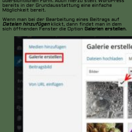
übersichtlichen Form. Auch hierzu stellt WordPress
bereits in der Grundausstattung eine einfache
Möglichkeit bereit.
Wenn man bei der Bearbeitung eines Beitrags auf
Dateien hinzufügen
klickt, dann findet man in dem
sich öffnenden Fenster die Option
Galerien erstellen
.