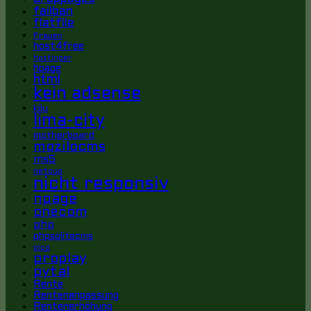
failban
flatfile
Frauen
host4free
hostinger
hpage
html
kein adsense
kilu
lima-city
motherboard
mozilocms
ms5
netcup
nicht responsiv
npage
onecom
php
phpsqlitecms
pico
proplay
pytal
Rente
Rentenanpassung
Rentenerhöhung