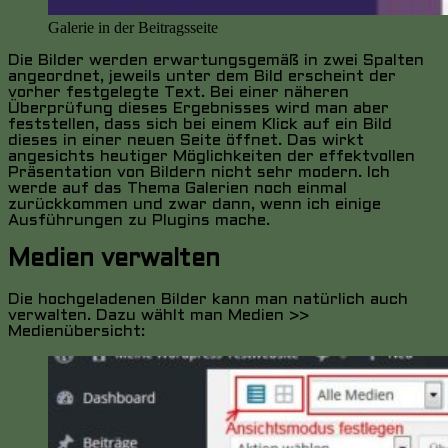
Galerie in der Beitragsseite
Die Bilder werden erwartungsgemäß in zwei Spalten
angeordnet, jeweils unter dem Bild erscheint der
vorher festgelegte Text. Bei einer näheren
Überprüfung dieses Ergebnisses wird man aber
feststellen, dass sich bei einem Klick auf ein Bild
dieses in einer neuen Seite öffnet. Das wirkt
angesichts heutiger Möglichkeiten der effektvollen
Präsentation von Bildern nicht sehr modern. Ich
werde auf das Thema Galerien noch einmal
zurückkommen und zwar dann, wenn ich einige
Ausführungen zu Plugins mache.
Medien verwalten
Die hochgeladenen Bilder kann man natürlich auch
verwalten. Dazu wählt man Medien >>
Medienübersicht: