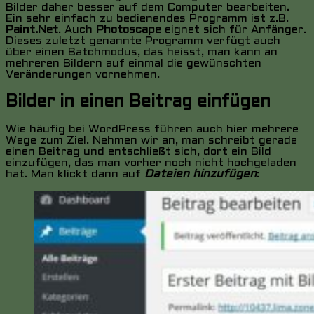
Bilder daher besser auf dem Computer bearbeiten.
Ein sehr einfach zu bedienendes Programm ist z.B.
Paint.Net
. Auch
Photoscape
eignet sich für Anfänger.
Dieses zuletzt genannte Programm verfügt auch
über einen Batchmodus, das heisst, man kann an
mehreren Bildern auf einmal die gewünschten
Veränderungen vornehmen.
Bilder in einen Beitrag einfügen
Wie häufig bei WordPress führen auch hier mehrere
Wege zum Ziel. Nehmen wir an, man schreibt gerade
einen Beitrag und entschließt sich, dort ein Bild
einzufügen, das man vorher noch nicht hochgeladen
hat. Man klickt dann auf
Dateien hinzufügen
: