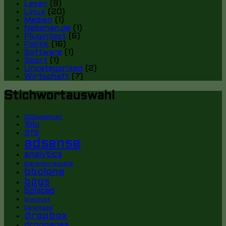
Lesen
(9)
Linux
(20)
Medien
(1)
Nebenan.de
(1)
Plugintest
(6)
Politik
(16)
Software
(1)
Sport
(1)
Uncategorized
(2)
Wirtschaft
(7)
Stichwortauswahl
000webhost
1blu
9f8
adsense
analytics
Bananenrepublik
bbclone
bpgs
bplaced
byethost
Download
dropbox
droppages