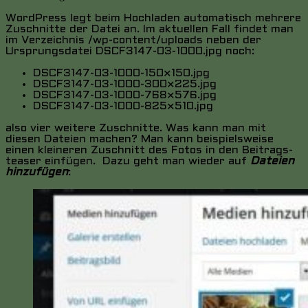
WordPress legt beim Hochladen automatisch mehrere
Zuschnitte der Datei an. Im aktuellen Fall findet man
im Verzeichnis /wp-content/uploads neben der
Ursprungsdatei DSCF3147-03-1000.jpg noch:
DSCF3147-03-1000-150×150.jpg
DSCF3147-03-1000-300×225.jpg
DSCF3147-03-1000-768×576.jpg
DSCF3147-03-1000-825×510.jpg
also vier weitere Zuschnitte. Was kann man mit
diesen Dateien machen? Man kann beispielsweise
einen kleineren Zuschnitt des Fotos in den Beitrags-
teaser einfügen. Dazu geht man wieder auf
Dateien
hinzufügen
: