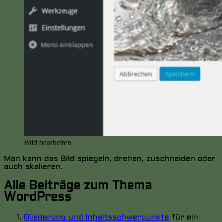
Bild bearbeiten
Man kann das Bild spiegeln, drehen, zuschneiden oder
auch skalieren.
Alle Beiträge zum Thema
WordPress
Gliederung und Inhaltsschwerpunkte
für ein