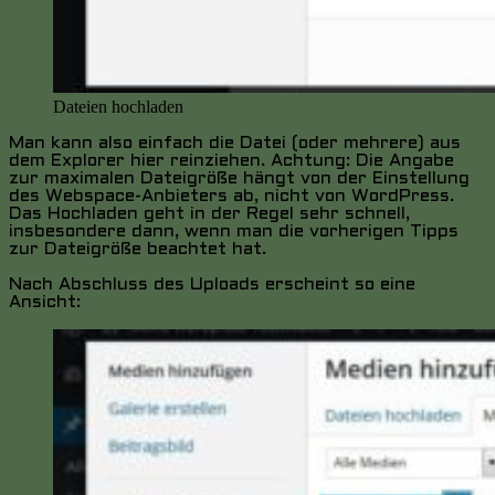
Dateien hochladen
Man kann also einfach die Datei (oder mehrere) aus
dem Explorer hier reinziehen. Achtung: Die Angabe
zur maximalen Dateigröße hängt von der Einstellung
des Webspace-Anbieters ab, nicht von WordPress.
Das Hochladen geht in der Regel sehr schnell,
insbesondere dann, wenn man die vorherigen Tipps
zur Dateigröße beachtet hat.
Nach Abschluss des Uploads erscheint so eine
Ansicht: