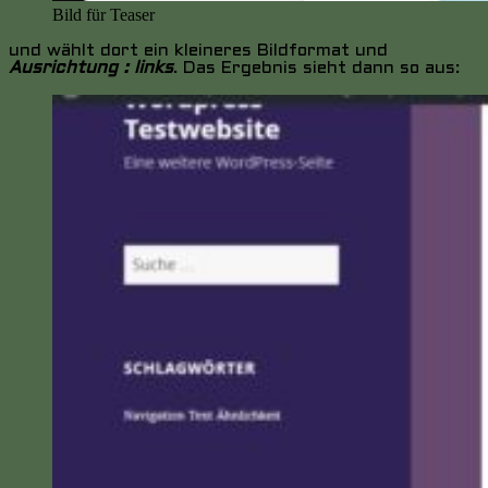
Bild für Teaser
und wählt dort ein kleineres Bildformat und
Ausrichtung : links
. Das Ergebnis sieht dann so aus: