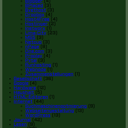
Blogger
(4)
BPlaced
(3)
Byethost
(3)
Dropbox
(4)
Host4Free
(4)
Hostinger
(2)
Inetworx
(1)
Lima-City
(23)
MS5
(3)
Netcup
(3)
nPage
(8)
One.com
(3)
Proplay
(4)
Pytal
(3)
Runhosting
(1)
Webnode
(1)
Zusammenstellungen
(1)
Gesellschaft
(36)
Google
(4)
Hardware
(12)
Haushalt
(5)
HTML-Editoren
(1)
Internet
(44)
Suchmaschinenoptmierung
(9)
Webseitengestaltung
(13)
WordPress
(13)
Journal
(42)
Lesen
(9)