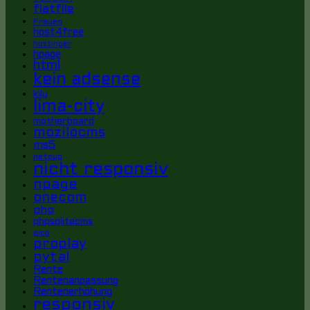
flatfile
Frauen
host4free
hostinger
hpage
html
kein adsense
kilu
lima-city
motherboard
mozilocms
ms5
netcup
nicht responsiv
npage
onecom
php
phpsqlitecms
pico
proplay
pytal
Rente
Rentenanpassung
Rentenerhöhung
responsiv