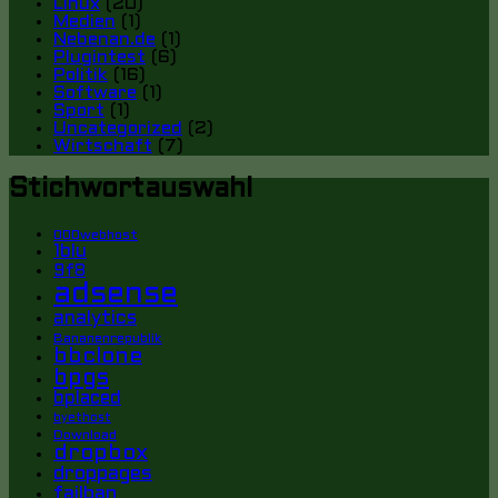
Linux
(20)
Medien
(1)
Nebenan.de
(1)
Plugintest
(6)
Politik
(16)
Software
(1)
Sport
(1)
Uncategorized
(2)
Wirtschaft
(7)
Stichwortauswahl
000webhost
1blu
9f8
adsense
analytics
Bananenrepublik
bbclone
bpgs
bplaced
byethost
Download
dropbox
droppages
failban