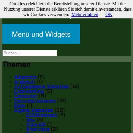
Cookies erleichtern die Bereitstellung unserer Dienste. Mit der
Zum
Websites & Journale
Nutzung unserer Dienste erklären Sie sich damit einverstanden, dass
Inhalt
wir Cookies verwenden.
Mehr erfahren
OK
Zu meinen Websites und Projekten
springen
Menü und Widgets
Suche
nach:
Themen
Allgemein
(6)
Arabisch
(1)
Aufgegebene Websites
(13)
Clickworking
(6)
Computer
(6)
Dokumentationen
(12)
Ebay
(1)
Eigene Websites
(69)
000Webhost
(3)
1blu
(2)
Alice-O2
(1)
Altervista
(2)