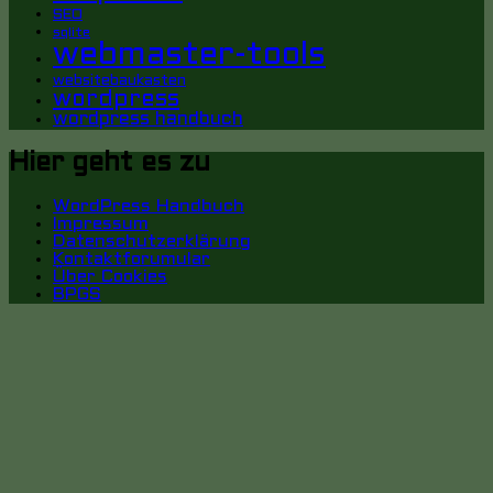
SEO
sqlite
webmaster-tools
websitebaukasten
wordpress
wordpress handbuch
Hier geht es zu
WordPress Handbuch
Impressum
Datenschutzerklärung
Kontaktforumular
Über Cookies
BPGS