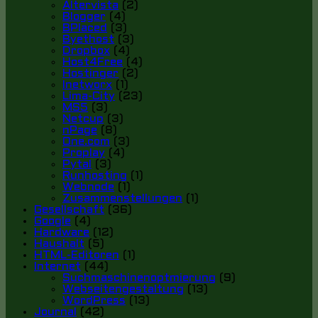
Altervista
(2)
Blogger
(4)
BPlaced
(3)
Byethost
(3)
Dropbox
(4)
Host4Free
(4)
Hostinger
(2)
Inetworx
(1)
Lima-City
(23)
MS5
(3)
Netcup
(3)
nPage
(8)
One.com
(3)
Proplay
(4)
Pytal
(3)
Runhosting
(1)
Webnode
(1)
Zusammenstellungen
(1)
Gesellschaft
(36)
Google
(4)
Hardware
(12)
Haushalt
(5)
HTML-Editoren
(1)
Internet
(44)
Suchmaschinenoptmierung
(9)
Webseitengestaltung
(13)
WordPress
(13)
Journal
(42)