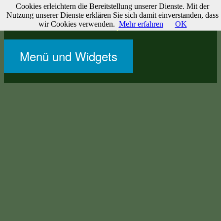
Cookies erleichtern die Bereitstellung unserer Dienste. Mit der
Zum
Websites & Journale
Nutzung unserer Dienste erklären Sie sich damit einverstanden, dass
Inhalt
wir Cookies verwenden.
Mehr erfahren
OK
Zu meinen Websites und Projekten
springen
Menü und Widgets