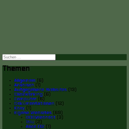
Suche
nach:
Themen
Allgemein
(6)
Arabisch
(1)
Aufgegebene Websites
(13)
Clickworking
(6)
Computer
(6)
Dokumentationen
(12)
Ebay
(1)
Eigene Websites
(69)
000Webhost
(3)
1blu
(2)
Alice-O2
(1)