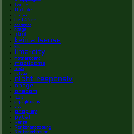
failban
flatfile
Frauen
host4free
hostinger
hpage
html
kein adsense
kilu
lima-city
motherboard
mozilocms
ms5
netcup
nicht responsiv
npage
onecom
php
phpsqlitecms
pico
proplay
pytal
Rente
Rentenanpassung
Rentenerhöhung