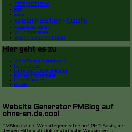
responsiv
SEO
sqlite
webmaster-tools
websitebaukasten
wordpress
wordpress handbuch
Hier geht es zu
WordPress Handbuch
Impressum
Datenschutzerklärung
Kontaktforumular
Über Cookies
BPGS
Website Generator PMBlog auf
ohne-en.de.cool
PMBlog ist ein Websitegenerator auf PHP-Basis, mit
dessen Hilfe sich Online statische Webseiten in