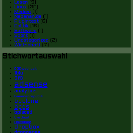
Lesen
(9)
Linux
(20)
Medien
(1)
Nebenan.de
(1)
Plugintest
(6)
Politik
(16)
Software
(1)
Sport
(1)
Uncategorized
(2)
Wirtschaft
(7)
Stichwortauswahl
000webhost
1blu
9f8
adsense
analytics
Bananenrepublik
bbclone
bpgs
bplaced
byethost
Download
dropbox
droppages