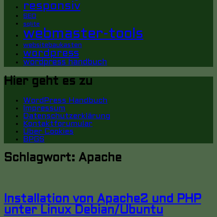
responsiv
SEO
sqlite
webmaster-tools
websitebaukasten
wordpress
wordpress handbuch
Hier geht es zu
WordPress Handbuch
Impressum
Datenschutzerklärung
Kontaktforumular
Über Cookies
BPGS
Schlagwort:
Apache
Installation von Apache2 und PHP
unter Linux Debian/Ubuntu