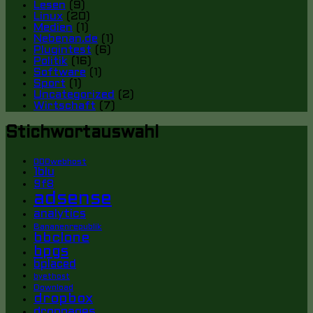
Lesen
(9)
Linux
(20)
Medien
(1)
Nebenan.de
(1)
Plugintest
(6)
Politik
(16)
Software
(1)
Sport
(1)
Uncategorized
(2)
Wirtschaft
(7)
Stichwortauswahl
000webhost
1blu
9f8
adsense
analytics
Bananenrepublik
bbclone
bpgs
bplaced
byethost
Download
dropbox
droppages