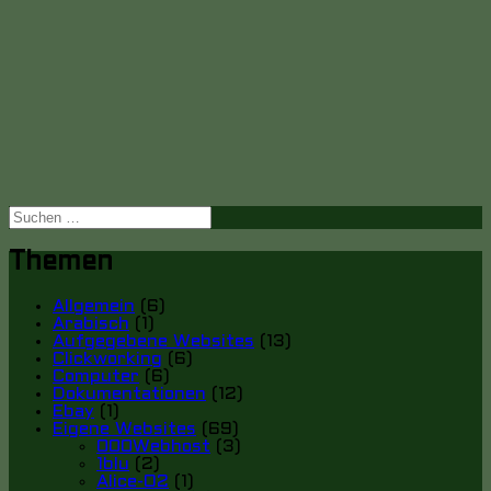
Suche
nach:
Themen
Allgemein
(6)
Arabisch
(1)
Aufgegebene Websites
(13)
Clickworking
(6)
Computer
(6)
Dokumentationen
(12)
Ebay
(1)
Eigene Websites
(69)
000Webhost
(3)
1blu
(2)
Alice-O2
(1)