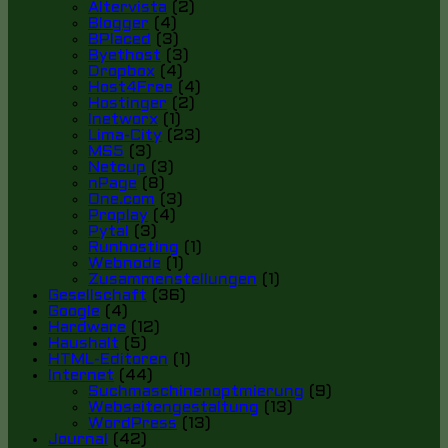
Altervista
(2)
Blogger
(4)
BPlaced
(3)
Byethost
(3)
Dropbox
(4)
Host4Free
(4)
Hostinger
(2)
Inetworx
(1)
Lima-City
(23)
MS5
(3)
Netcup
(3)
nPage
(8)
One.com
(3)
Proplay
(4)
Pytal
(3)
Runhosting
(1)
Webnode
(1)
Zusammenstellungen
(1)
Gesellschaft
(36)
Google
(4)
Hardware
(12)
Haushalt
(5)
HTML-Editoren
(1)
Internet
(44)
Suchmaschinenoptmierung
(9)
Webseitengestaltung
(13)
WordPress
(13)
Journal
(42)