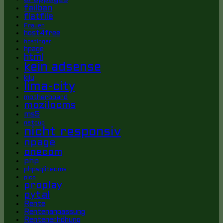
failban
flatfile
Frauen
host4free
hostinger
hpage
html
kein adsense
kilu
lima-city
motherboard
mozilocms
ms5
netcup
nicht responsiv
npage
onecom
php
phpsqlitecms
pico
proplay
pytal
Rente
Rentenanpassung
Rentenerhöhung