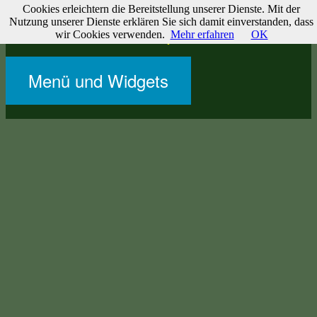
Cookies erleichtern die Bereitstellung unserer Dienste. Mit der
Zum
Websites & Journale
Nutzung unserer Dienste erklären Sie sich damit einverstanden, dass
Inhalt
wir Cookies verwenden.
Mehr erfahren
OK
Zu meinen Websites und Projekten
springen
Menü und Widgets