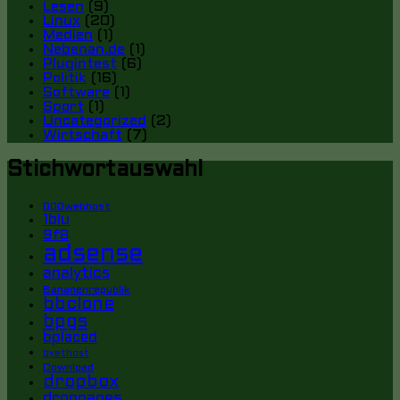
Lesen
(9)
Linux
(20)
Medien
(1)
Nebenan.de
(1)
Plugintest
(6)
Politik
(16)
Software
(1)
Sport
(1)
Uncategorized
(2)
Wirtschaft
(7)
Stichwortauswahl
000webhost
1blu
9f8
adsense
analytics
Bananenrepublik
bbclone
bpgs
bplaced
byethost
Download
dropbox
droppages