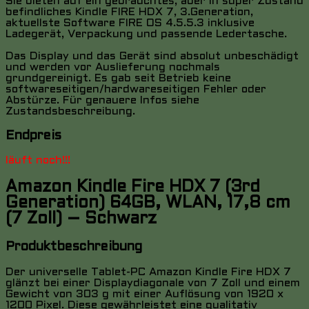
Sie bieten auf ein gebrauchtes, aber in super Zustand
befindliches Kindle FIRE HDX 7, 3.Generation,
aktuellste Software FIRE OS 4.5.5.3 inklusive
Ladegerät, Verpackung und passende Ledertasche.
Das Display und das Gerät sind absolut unbeschädigt
und werden vor Auslieferung nochmals
grundgereinigt. Es gab seit Betrieb keine
softwareseitigen/hardwareseitigen Fehler oder
Abstürze. Für genauere Infos siehe
Zustandsbeschreibung.
Endpreis
läuft noch!!!
Amazon Kindle Fire HDX 7 (3rd
Generation) 64GB, WLAN, 17,8 cm
(7 Zoll) – Schwarz
Produktbeschreibung
Der universelle Tablet-PC Amazon Kindle Fire HDX 7
glänzt bei einer Displaydiagonale von 7 Zoll und einem
Gewicht von 303 g mit einer Auflösung von 1920 x
1200 Pixel. Diese gewährleistet eine qualitativ