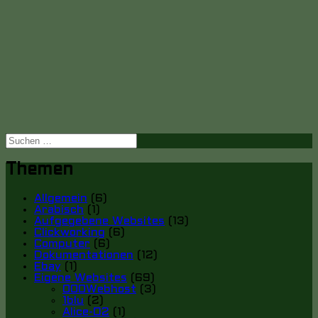
Suche
nach:
Themen
Allgemein
(6)
Arabisch
(1)
Aufgegebene Websites
(13)
Clickworking
(6)
Computer
(6)
Dokumentationen
(12)
Ebay
(1)
Eigene Websites
(69)
000Webhost
(3)
1blu
(2)
Alice-O2
(1)