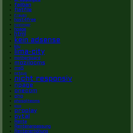
failban
flatfile
Frauen
host4free
hostinger
hpage
html
kein adsense
kilu
lima-city
motherboard
mozilocms
ms5
netcup
nicht responsiv
npage
onecom
php
phpsqlitecms
pico
proplay
pytal
Rente
Rentenanpassung
Rentenerhöhung