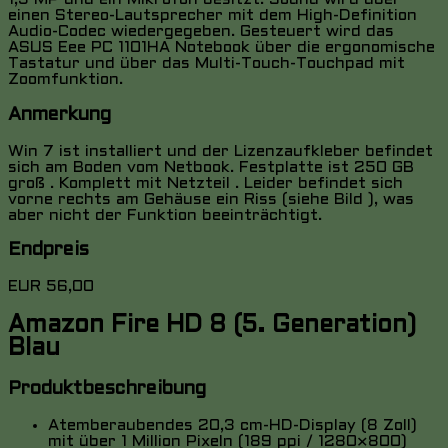
einen Stereo-Lautsprecher mit dem High-Definition
Audio-Codec wiedergegeben. Gesteuert wird das
ASUS Eee PC 1101HA Notebook über die ergonomische
Tastatur und über das Multi-Touch-Touchpad mit
Zoomfunktion.
Anmerkung
Win 7 ist installiert und der Lizenzaufkleber befindet
sich am Boden vom Netbook. Festplatte ist 250 GB
groß . Komplett mit Netzteil . Leider befindet sich
vorne rechts am Gehäuse ein Riss (siehe Bild ), was
aber nicht der Funktion beeinträchtigt.
Endpreis
EUR 56,00
Amazon Fire HD 8 (5. Generation)
Blau
Produktbeschreibung
Atemberaubendes 20,3 cm-HD-Display (8 Zoll)
mit über 1 Million Pixeln (189 ppi / 1280×800)