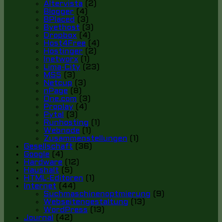
Altervista
(2)
Blogger
(4)
BPlaced
(3)
Byethost
(3)
Dropbox
(4)
Host4Free
(4)
Hostinger
(2)
Inetworx
(1)
Lima-City
(23)
MS5
(3)
Netcup
(3)
nPage
(8)
One.com
(3)
Proplay
(4)
Pytal
(3)
Runhosting
(1)
Webnode
(1)
Zusammenstellungen
(1)
Gesellschaft
(36)
Google
(4)
Hardware
(12)
Haushalt
(5)
HTML-Editoren
(1)
Internet
(44)
Suchmaschinenoptmierung
(9)
Webseitengestaltung
(13)
WordPress
(13)
Journal
(42)