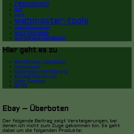
responsiv
SEO
sqlite
webmaster-tools
websitebaukasten
wordpress
wordpress handbuch
Hier geht es zu
WordPress Handbuch
Impressum
Datenschutzerklärung
Kontaktforumular
Über Cookies
BPGS
Ebay – Überboten
Der folgende Beitrag zeigt Versteigerungen, bei
denen ich nicht zum Zuge gekommen bin. Es geht
dabei um die folgenden Produkte: