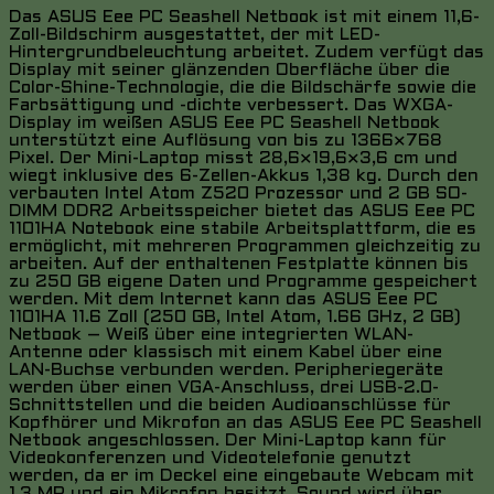
Das ASUS Eee PC Seashell Netbook ist mit einem 11,6-
Zoll-Bildschirm ausgestattet, der mit LED-
Hintergrundbeleuchtung arbeitet. Zudem verfügt das
Display mit seiner glänzenden Oberfläche über die
Color-Shine-Technologie, die die Bildschärfe sowie die
Farbsättigung und -dichte verbessert. Das WXGA-
Display im weißen ASUS Eee PC Seashell Netbook
unterstützt eine Auflösung von bis zu 1366×768
Pixel. Der Mini-Laptop misst 28,6×19,6×3,6 cm und
wiegt inklusive des 6-Zellen-Akkus 1,38 kg. Durch den
verbauten Intel Atom Z520 Prozessor und 2 GB SO-
DIMM DDR2 Arbeitsspeicher bietet das ASUS Eee PC
1101HA Notebook eine stabile Arbeitsplattform, die es
ermöglicht, mit mehreren Programmen gleichzeitig zu
arbeiten. Auf der enthaltenen Festplatte können bis
zu 250 GB eigene Daten und Programme gespeichert
werden. Mit dem Internet kann das ASUS Eee PC
1101HA 11.6 Zoll (250 GB, Intel Atom, 1.66 GHz, 2 GB)
Netbook – Weiß über eine integrierten WLAN-
Antenne oder klassisch mit einem Kabel über eine
LAN-Buchse verbunden werden. Peripheriegeräte
werden über einen VGA-Anschluss, drei USB-2.0-
Schnittstellen und die beiden Audioanschlüsse für
Kopfhörer und Mikrofon an das ASUS Eee PC Seashell
Netbook angeschlossen. Der Mini-Laptop kann für
Videokonferenzen und Videotelefonie genutzt
werden, da er im Deckel eine eingebaute Webcam mit
1,3 MP und ein Mikrofon besitzt. Sound wird über