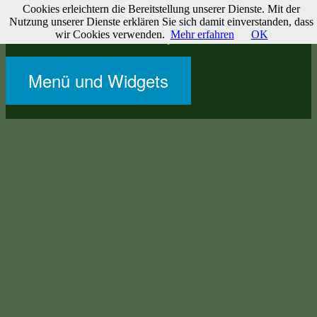
Cookies erleichtern die Bereitstellung unserer Dienste. Mit der
Zum
Websites & Journale
Nutzung unserer Dienste erklären Sie sich damit einverstanden, dass
Inhalt
wir Cookies verwenden.
Mehr erfahren
OK
Zu meinen Websites und Projekten
springen
Menü und Widgets