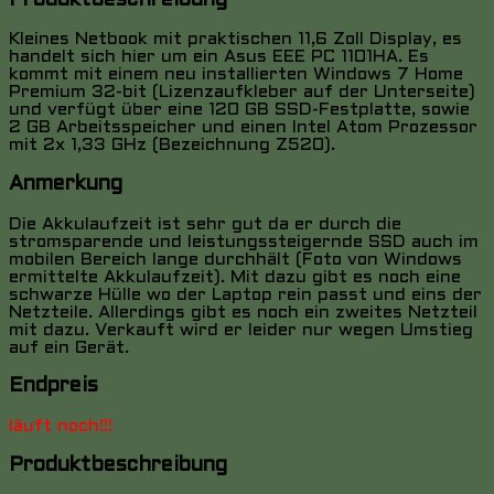
Produktbeschreibung
Kleines Netbook mit praktischen 11,6 Zoll Display, es
handelt sich hier um ein Asus EEE PC 1101HA. Es
kommt mit einem neu installierten Windows 7 Home
Premium 32-bit (Lizenzaufkleber auf der Unterseite)
und verfügt über eine 120 GB SSD-Festplatte, sowie
2 GB Arbeitsspeicher und einen Intel Atom Prozessor
mit 2x 1,33 GHz (Bezeichnung Z520).
Anmerkung
Die Akkulaufzeit ist sehr gut da er durch die
stromsparende und leistungssteigernde SSD auch im
mobilen Bereich lange durchhält (Foto von Windows
ermittelte Akkulaufzeit). Mit dazu gibt es noch eine
schwarze Hülle wo der Laptop rein passt und eins der
Netzteile. Allerdings gibt es noch ein zweites Netzteil
mit dazu. Verkauft wird er leider nur wegen Umstieg
auf ein Gerät.
Endpreis
läuft noch!!!
Produktbeschreibung