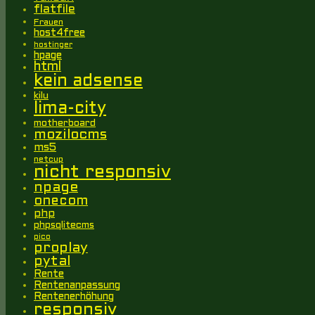
flatfile
Frauen
host4free
hostinger
hpage
html
kein adsense
kilu
lima-city
motherboard
mozilocms
ms5
netcup
nicht responsiv
npage
onecom
php
phpsqlitecms
pico
proplay
pytal
Rente
Rentenanpassung
Rentenerhöhung
responsiv