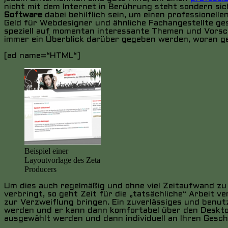
nicht mit dem Internet in Berührung steht sondern si
Software
dabei behilflich sein, um einen professionell
Geld für Webdesigner und ähnliche Fachangestellte gesp
speziell auf momentan interessante Themen und Vorsch
immer ein Überblick darüber gegeben werden, woran ger
[ad name=“HTML“]
Beispiel einer
Layoutvorlage des Zeta
Producers
Um dies auch regelmäßig und ohne viel Zeitaufwand zu 
verbringt, so geht Zeit für die „tatsächliche“ Arbeit v
zur Verzweiflung bringen. Ein zuverlässiges und benu
werden und er kann dann komfortabel über den Desktop
ausgewählt werden und dann individuell an Ihren Ges