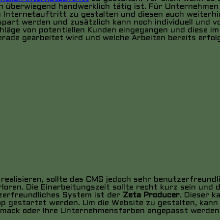
ch überwiegend handwerklich tätig ist. Für Unternehmen
en Internetauftritt zu gestalten und diesen auch weiter
art werden und zusätzlich kann noch individuell und vor
läge von potentiellen Kunden eingegangen und diese im
ade gearbeitet wird und welche Arbeiten bereits erfolg
realisieren, sollte das CMS jedoch sehr benutzerfreundl
erloren. Die Einarbeitungszeit sollte recht kurz sein und
tzerfreundliches System ist der
Zeta Producer
. Dieser 
 gestartet werden. Um die Website zu gestalten, kann 
chmack oder Ihre Unternehmensfarben angepasst werden