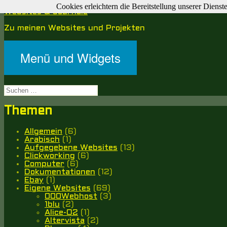
Cookies erleichtern die Bereitstellung unserer Diens
Zum
Websites & Journale
Inhalt
Zu meinen Websites und Projekten
springen
Menü und Widgets
Suche
nach:
Themen
Allgemein
(6)
Arabisch
(1)
Aufgegebene Websites
(13)
Clickworking
(6)
Computer
(6)
Dokumentationen
(12)
Ebay
(1)
Eigene Websites
(69)
000Webhost
(3)
1blu
(2)
Alice-O2
(1)
Altervista
(2)