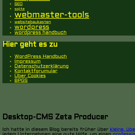
SEO
sqlite
webmaster-tools
websitebaukasten
wordpress
wordpress handbuch
Hier geht es zu
WordPress Handbuch
Impressum
Datenschutzerklärung
Kontaktforumular
Über Cookies
BPGS
Desktop-CMS Zeta Producer
Ich hatte in diesem Blog bereits früher über
kleine, ü
jedem Unternehmen eine gute Hilfe,
um einen
professio