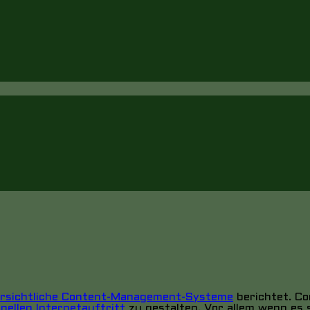
bersichtliche Content-Management-Systeme
berichtet. C
nellen Internetauftritt
zu gestalten. Vor allem wenn es 