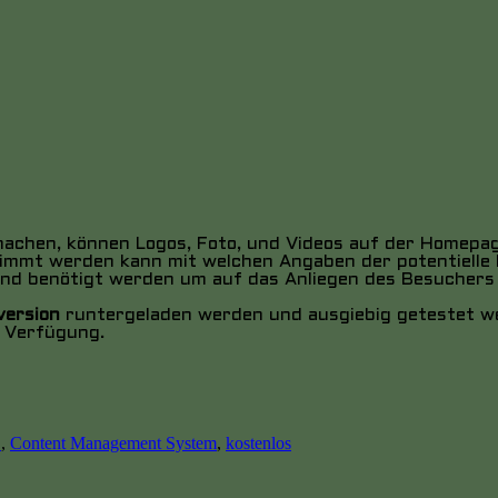
achen, können Logos, Foto, und Videos auf der Homepag
timmt werden kann mit welchen Angaben der potentielle 
gend benötigt werden um auf das Anliegen des Besuchers 
version
runtergeladen werden und ausgiebig getestet wer
r Verfügung.
agwörter
S
,
Content Management System
,
kostenlos