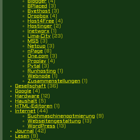
Blogger
(4)
BPlaced
(3)
Byethost
(3)
Dropbox
(4)
Host4Free
(4)
Hostinger
(2)
Inetworx
(1)
Lima-City
(23)
MS5
(3)
Netcup
(3)
nPage
(8)
One.com
(3)
Proplay
(4)
Pytal
(3)
Runhosting
(1)
Webnode
(1)
Zusammenstellungen
(1)
Gesellschaft
(36)
Google
(4)
Hardware
(12)
Haushalt
(5)
HTML-Editoren
(1)
Internet
(44)
Suchmaschinenoptmierung
(9)
Webseitengestaltung
(13)
WordPress
(13)
Journal
(42)
Lesen
(9)