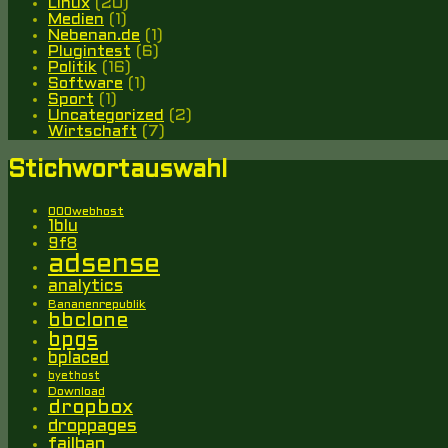
Linux
(20)
Medien
(1)
Nebenan.de
(1)
Plugintest
(6)
Politik
(16)
Software
(1)
Sport
(1)
Uncategorized
(2)
Wirtschaft
(7)
Stichwortauswahl
000webhost
1blu
9f8
adsense
analytics
Bananenrepublik
bbclone
bpgs
bplaced
byethost
Download
dropbox
droppages
failban